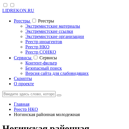
LIDREKON.RU
Реестры
Реестры
Экстремистские материалы
Экстремистские ссылки
Экстремистские организации
Реестр иноагентов
Реестр НКО
Реестр СОНКО
Cервисы
Cервисы
Контент-фильтр
Безопасный поиск
Версия сайта для слабовидящих
Скрипты
О проекте
Главная
Реестр НКО
Ногинская районная молодежная
Ногинская районная