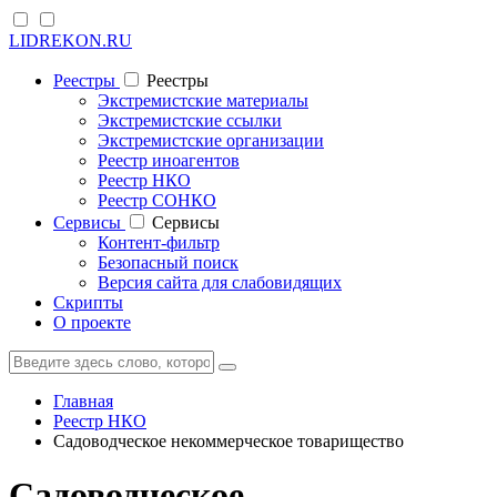
LIDREKON.RU
Реестры
Реестры
Экстремистские материалы
Экстремистские ссылки
Экстремистские организации
Реестр иноагентов
Реестр НКО
Реестр СОНКО
Cервисы
Cервисы
Контент-фильтр
Безопасный поиск
Версия сайта для слабовидящих
Скрипты
О проекте
Главная
Реестр НКО
Садоводческое некоммерческое товарищество
Садоводческое