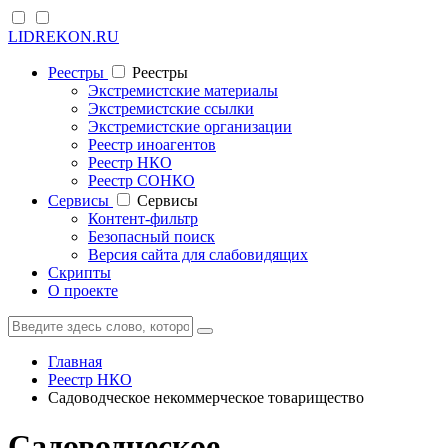
LIDREKON.RU
Реестры
Реестры
Экстремистские материалы
Экстремистские ссылки
Экстремистские организации
Реестр иноагентов
Реестр НКО
Реестр СОНКО
Cервисы
Cервисы
Контент-фильтр
Безопасный поиск
Версия сайта для слабовидящих
Скрипты
О проекте
Главная
Реестр НКО
Садоводческое некоммерческое товарищество
Садоводческое