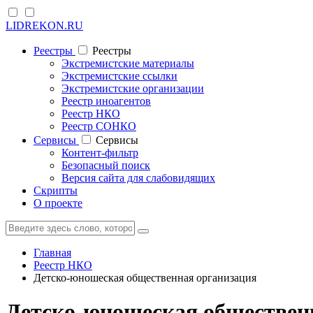
LIDREKON.RU
Реестры
Реестры
Экстремистские материалы
Экстремистские ссылки
Экстремистские организации
Реестр иноагентов
Реестр НКО
Реестр СОНКО
Cервисы
Cервисы
Контент-фильтр
Безопасный поиск
Версия сайта для слабовидящих
Скрипты
О проекте
Главная
Реестр НКО
Детско-юношеская общественная организация
Детско-юношеская общественн