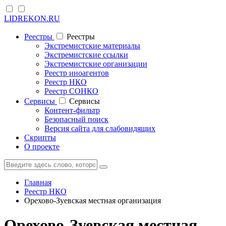
LIDREKON.RU
Реестры
Реестры
Экстремистские материалы
Экстремистские ссылки
Экстремистские организации
Реестр иноагентов
Реестр НКО
Реестр СОНКО
Cервисы
Cервисы
Контент-фильтр
Безопасный поиск
Версия сайта для слабовидящих
Скрипты
О проекте
Главная
Реестр НКО
Орехово-Зуевская местная организация
Орехово-Зуевская местная