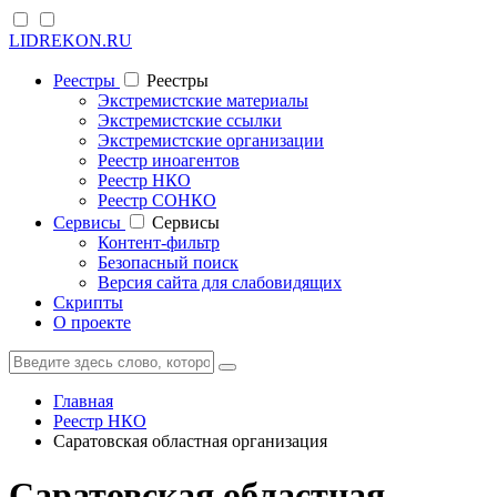
LIDREKON.RU
Реестры
Реестры
Экстремистские материалы
Экстремистские ссылки
Экстремистские организации
Реестр иноагентов
Реестр НКО
Реестр СОНКО
Cервисы
Cервисы
Контент-фильтр
Безопасный поиск
Версия сайта для слабовидящих
Скрипты
О проекте
Главная
Реестр НКО
Саратовская областная организация
Саратовская областная