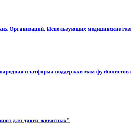
ких Организаций, Использующих медицинские га
ародная платформа поддержки мам футболистов и
иют для диких животных"