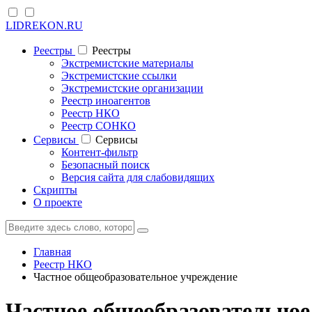
LIDREKON.RU
Реестры
Реестры
Экстремистские материалы
Экстремистские ссылки
Экстремистские организации
Реестр иноагентов
Реестр НКО
Реестр СОНКО
Cервисы
Cервисы
Контент-фильтр
Безопасный поиск
Версия сайта для слабовидящих
Скрипты
О проекте
Главная
Реестр НКО
Частное общеобразовательное учреждение
Частное общеобразовательн