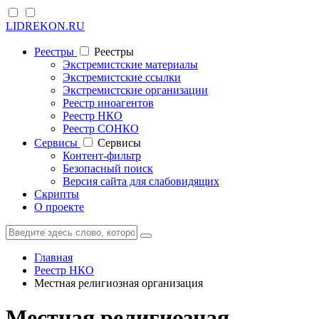
LIDREKON.RU
Реестры
Реестры
Экстремистские материалы
Экстремистские ссылки
Экстремистские организации
Реестр иноагентов
Реестр НКО
Реестр СОНКО
Cервисы
Cервисы
Контент-фильтр
Безопасный поиск
Версия сайта для слабовидящих
Скрипты
О проекте
Главная
Реестр НКО
Местная религиозная организация
Местная религиозная