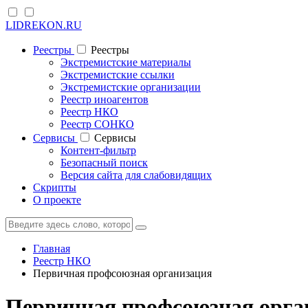
LIDREKON.RU
Реестры
Реестры
Экстремистские материалы
Экстремистские ссылки
Экстремистские организации
Реестр иноагентов
Реестр НКО
Реестр СОНКО
Cервисы
Cервисы
Контент-фильтр
Безопасный поиск
Версия сайта для слабовидящих
Скрипты
О проекте
Главная
Реестр НКО
Первичная профсоюзная организация
Первичная профсоюзная орга