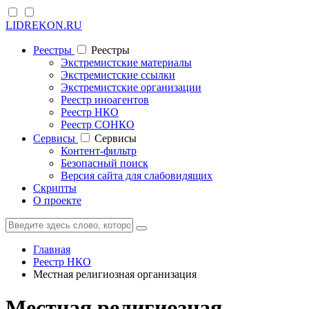
LIDREKON.RU
Реестры
Реестры
Экстремистские материалы
Экстремистские ссылки
Экстремистские организации
Реестр иноагентов
Реестр НКО
Реестр СОНКО
Cервисы
Cервисы
Контент-фильтр
Безопасный поиск
Версия сайта для слабовидящих
Скрипты
О проекте
Главная
Реестр НКО
Местная религиозная организация
Местная религиозная