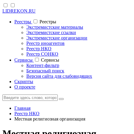
LIDREKON.RU
Реестры
Реестры
Экстремистские материалы
Экстремистские ссылки
Экстремистские организации
Реестр иноагентов
Реестр НКО
Реестр СОНКО
Cервисы
Cервисы
Контент-фильтр
Безопасный поиск
Версия сайта для слабовидящих
Скрипты
О проекте
Главная
Реестр НКО
Местная религиозная организация
Местная религиозная