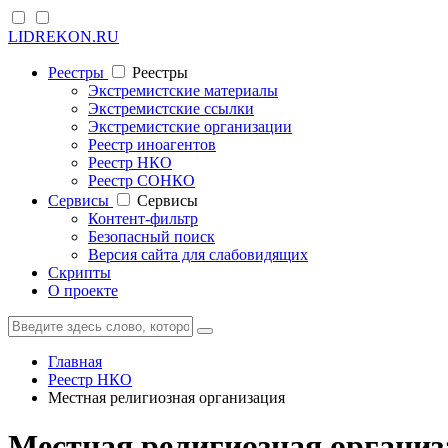
LIDREKON.RU
Реестры
Реестры
Экстремистские материалы
Экстремистские ссылки
Экстремистские организации
Реестр иноагентов
Реестр НКО
Реестр СОНКО
Cервисы
Cервисы
Контент-фильтр
Безопасный поиск
Версия сайта для слабовидящих
Скрипты
О проекте
Главная
Реестр НКО
Местная религиозная организация
Местная религиозная органи