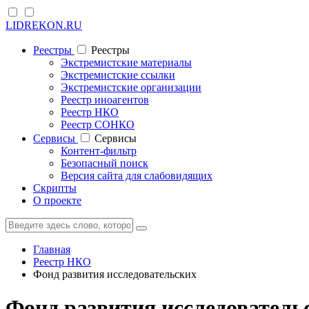
LIDREKON.RU
Реестры
Реестры
Экстремистские материалы
Экстремистские ссылки
Экстремистские организации
Реестр иноагентов
Реестр НКО
Реестр СОНКО
Cервисы
Cервисы
Контент-фильтр
Безопасный поиск
Версия сайта для слабовидящих
Скрипты
О проекте
Главная
Реестр НКО
Фонд развития исследовательских
Фонд развития исследовател