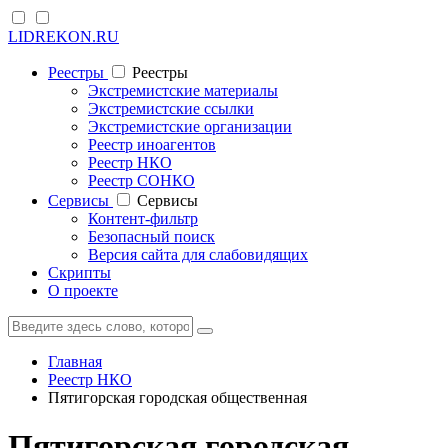
LIDREKON.RU
Реестры
Реестры
Экстремистские материалы
Экстремистские ссылки
Экстремистские организации
Реестр иноагентов
Реестр НКО
Реестр СОНКО
Cервисы
Cервисы
Контент-фильтр
Безопасный поиск
Версия сайта для слабовидящих
Скрипты
О проекте
Главная
Реестр НКО
Пятигорская городская общественная
Пятигорская городская