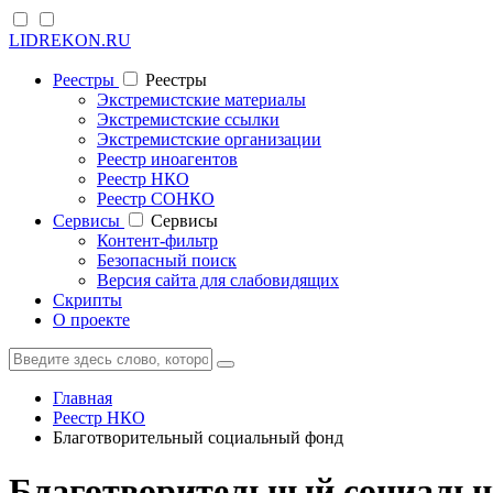
LIDREKON.RU
Реестры
Реестры
Экстремистские материалы
Экстремистские ссылки
Экстремистские организации
Реестр иноагентов
Реестр НКО
Реестр СОНКО
Cервисы
Cервисы
Контент-фильтр
Безопасный поиск
Версия сайта для слабовидящих
Скрипты
О проекте
Главная
Реестр НКО
Благотворительный социальный фонд
Благотворительный социал