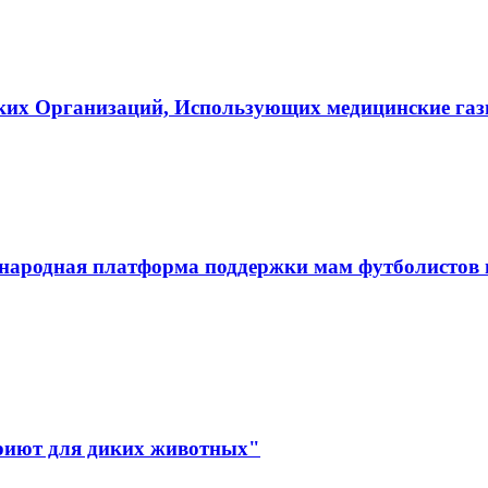
ких Организаций, Использующих медицинские га
ародная платформа поддержки мам футболистов и
иют для диких животных"