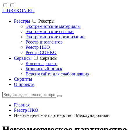
LIDREKON.RU
Реестры
Реестры
Экстремистские материалы
Экстремистские ссылки
Экстремистские организации
Реестр иноагентов
Реестр НКО
Реестр СОНКО
Cервисы
Cервисы
Контент-фильтр
Безопасный поиск
Версия сайта для слабовидящих
Скрипты
О проекте
Главная
Реестр НКО
Некоммерческое партнерство "Международный
Некоммерческое партнерство