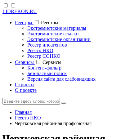
LIDREKON.RU
Реестры
Реестры
Экстремистские материалы
Экстремистские ссылки
Экстремистские организации
Реестр иноагентов
Реестр НКО
Реестр СОНКО
Cервисы
Cервисы
Контент-фильтр
Безопасный поиск
Версия сайта для слабовидящих
Скрипты
О проекте
Главная
Реестр НКО
Чертковская районная профсоюзная
Чертковская районная