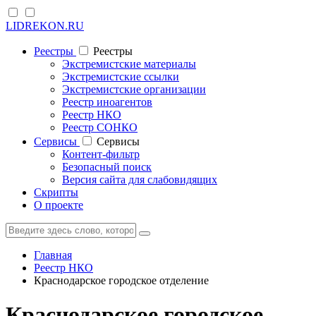
LIDREKON.RU
Реестры
Реестры
Экстремистские материалы
Экстремистские ссылки
Экстремистские организации
Реестр иноагентов
Реестр НКО
Реестр СОНКО
Cервисы
Cервисы
Контент-фильтр
Безопасный поиск
Версия сайта для слабовидящих
Скрипты
О проекте
Главная
Реестр НКО
Краснодарское городское отделение
Краснодарское городское