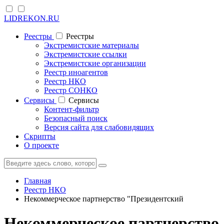
LIDREKON.RU
Реестры
Реестры
Экстремистские материалы
Экстремистские ссылки
Экстремистские организации
Реестр иноагентов
Реестр НКО
Реестр СОНКО
Cервисы
Cервисы
Контент-фильтр
Безопасный поиск
Версия сайта для слабовидящих
Скрипты
О проекте
Главная
Реестр НКО
Некоммерческое партнерство "Президентский
Некоммерческое партнерство