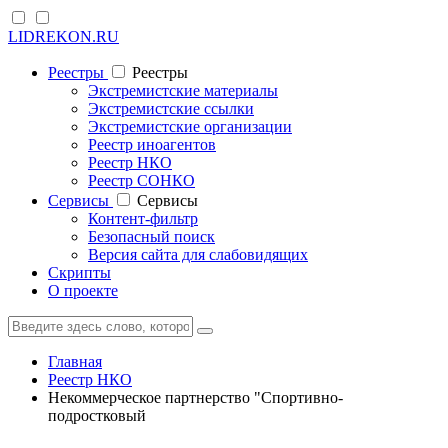
LIDREKON.RU
Реестры
Реестры
Экстремистские материалы
Экстремистские ссылки
Экстремистские организации
Реестр иноагентов
Реестр НКО
Реестр СОНКО
Cервисы
Cервисы
Контент-фильтр
Безопасный поиск
Версия сайта для слабовидящих
Скрипты
О проекте
Главная
Реестр НКО
Некоммерческое партнерство "Спортивно-
подростковый