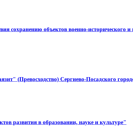
ствия сохранению объектов военно-историческо
язит" (Превосходство) Сергиево-Посадского город
тов развития в образовании, науке и культуре"