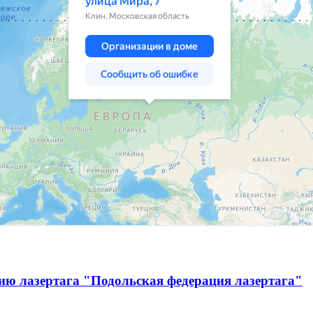
ию лазертага "Подольская федерация лазертага"