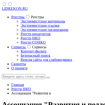
LIDREKON.RU
Реестры
Реестры
Экстремистские материалы
Экстремистские ссылки
Экстремистские организации
Реестр иноагентов
Реестр НКО
Реестр СОНКО
Cервисы
Cервисы
Контент-фильтр
Безопасный поиск
Версия сайта для слабовидящих
Скрипты
О проекте
Главная
Реестр НКО
Ассоциация "Развития и
Ассоциация "Развития и подд