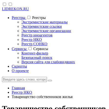
LIDREKON.RU
Реестры
Реестры
Экстремистские материалы
Экстремистские ссылки
Экстремистские организации
Реестр иноагентов
Реестр НКО
Реестр СОНКО
Cервисы
Cервисы
Контент-фильтр
Безопасный поиск
Версия сайта для слабовидящих
Скрипты
О проекте
Главная
Реестр НКО
Товарищество собственников жилья
Товарищество собственников