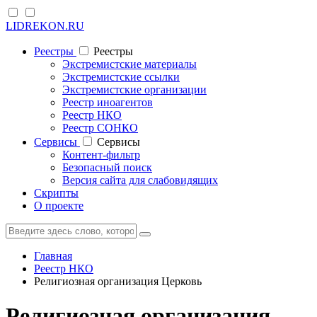
LIDREKON.RU
Реестры
Реестры
Экстремистские материалы
Экстремистские ссылки
Экстремистские организации
Реестр иноагентов
Реестр НКО
Реестр СОНКО
Cервисы
Cервисы
Контент-фильтр
Безопасный поиск
Версия сайта для слабовидящих
Скрипты
О проекте
Главная
Реестр НКО
Религиозная организация Церковь
Религиозная организация