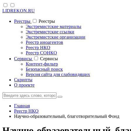
LIDREKON.RU
Реестры
Реестры
Экстремистские материалы
Экстремистские ссылки
Экстремистские организации
Реестр иноагентов
Реестр НКО
Реестр СОНКО
Cервисы
Cервисы
Контент-фильтр
Безопасный поиск
Версия сайта для слабовидящих
Скрипты
О проекте
Главная
Реестр НКО
Научно-образовательный, благотворительный Фонд
Научно-образовательный, бл