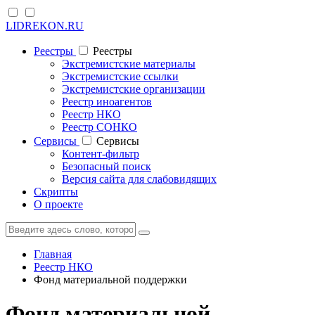
LIDREKON.RU
Реестры
Реестры
Экстремистские материалы
Экстремистские ссылки
Экстремистские организации
Реестр иноагентов
Реестр НКО
Реестр СОНКО
Cервисы
Cервисы
Контент-фильтр
Безопасный поиск
Версия сайта для слабовидящих
Скрипты
О проекте
Главная
Реестр НКО
Фонд материальной поддержки
Фонд материальной