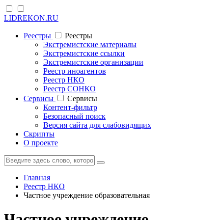
LIDREKON.RU
Реестры
Реестры
Экстремистские материалы
Экстремистские ссылки
Экстремистские организации
Реестр иноагентов
Реестр НКО
Реестр СОНКО
Cервисы
Cервисы
Контент-фильтр
Безопасный поиск
Версия сайта для слабовидящих
Скрипты
О проекте
Главная
Реестр НКО
Частное учреждение образовательная
Частное учреждение