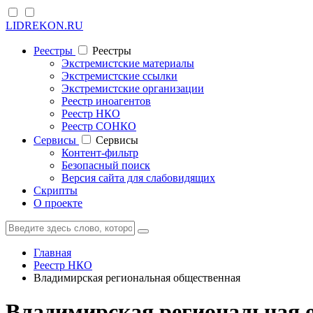
LIDREKON.RU
Реестры
Реестры
Экстремистские материалы
Экстремистские ссылки
Экстремистские организации
Реестр иноагентов
Реестр НКО
Реестр СОНКО
Cервисы
Cервисы
Контент-фильтр
Безопасный поиск
Версия сайта для слабовидящих
Скрипты
О проекте
Главная
Реестр НКО
Владимирская региональная общественная
Владимирская региональная 