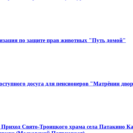
изация по защите прав животных "Путь домой"
оступного досуга для пенсионеров "Матрёнин дво
 Приход Свято-Троицкого храма села Патакино К