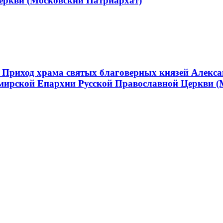
еркви (Московский Патриархат)
 Приход храма святых благоверных князей Алекса
мирской Епархии Русской Православной Церкви (