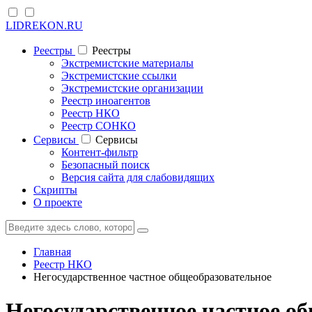
LIDREKON.RU
Реестры
Реестры
Экстремистские материалы
Экстремистские ссылки
Экстремистские организации
Реестр иноагентов
Реестр НКО
Реестр СОНКО
Cервисы
Cервисы
Контент-фильтр
Безопасный поиск
Версия сайта для слабовидящих
Скрипты
О проекте
Главная
Реестр НКО
Негосударственное частное общеобразовательное
Негосударственное частное о