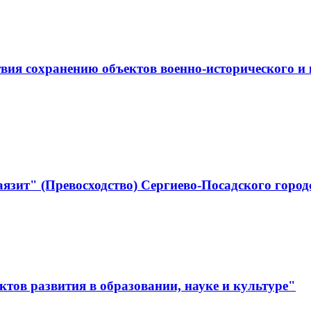
ствия сохранению объектов военно-историческо
язит" (Превосходство) Сергиево-Посадского город
тов развития в образовании, науке и культуре"