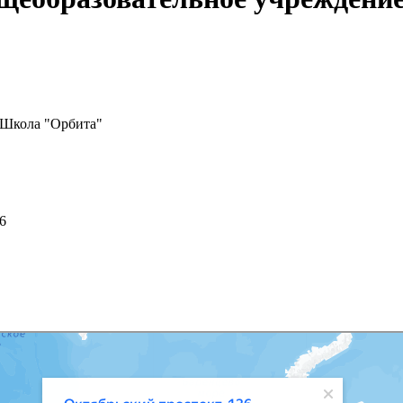
"Школа "Орбита"
6