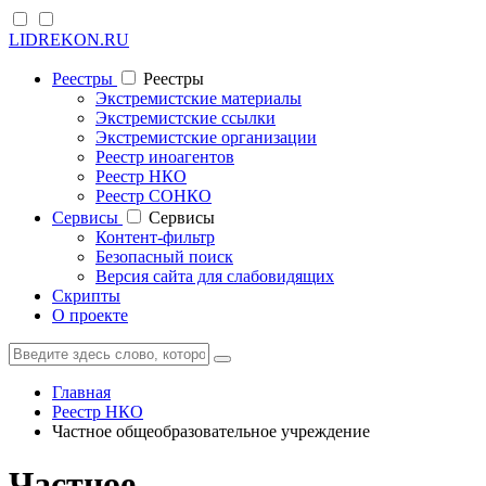
LIDREKON.RU
Реестры
Реестры
Экстремистские материалы
Экстремистские ссылки
Экстремистские организации
Реестр иноагентов
Реестр НКО
Реестр СОНКО
Cервисы
Cервисы
Контент-фильтр
Безопасный поиск
Версия сайта для слабовидящих
Скрипты
О проекте
Главная
Реестр НКО
Частное общеобразовательное учреждение
Частное