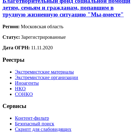
Благотворительный фонд социальной помощи
детям, семьям и гражданам, попавшим в
трудную жизненную ситуацию "Мы-вместе"
Регион:
Московская область
Статус:
Зарегистрированные
Дата ОГРН:
11.11.2020
Реестры
Экстремистские материалы
Экстремистские организации
Иноагенты
НКО
СОНКО
Сервисы
Контент-фильтр
Безопасный поиск
Скрипт для слабовидящих