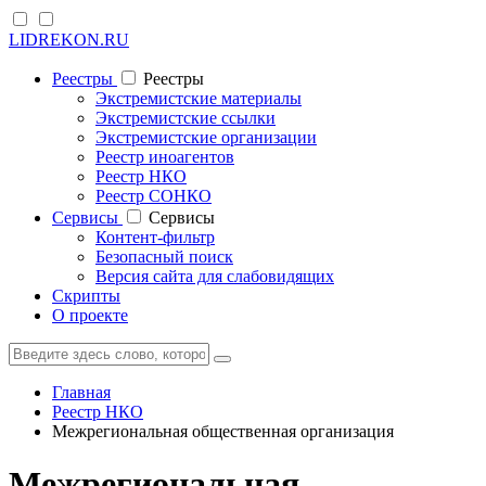
LIDREKON.RU
Реестры
Реестры
Экстремистские материалы
Экстремистские ссылки
Экстремистские организации
Реестр иноагентов
Реестр НКО
Реестр СОНКО
Cервисы
Cервисы
Контент-фильтр
Безопасный поиск
Версия сайта для слабовидящих
Скрипты
О проекте
Главная
Реестр НКО
Межрегиональная общественная организация
Межрегиональная