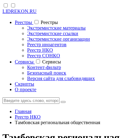
LIDREKON.RU
Реестры
Реестры
Экстремистские материалы
Экстремистские ссылки
Экстремистские организации
Реестр иноагентов
Реестр НКО
Реестр СОНКО
Cервисы
Cервисы
Контент-фильтр
Безопасный поиск
Версия сайта для слабовидящих
Скрипты
О проекте
Главная
Реестр НКО
Тамбовская региональная общественная
Тамбовская региональная