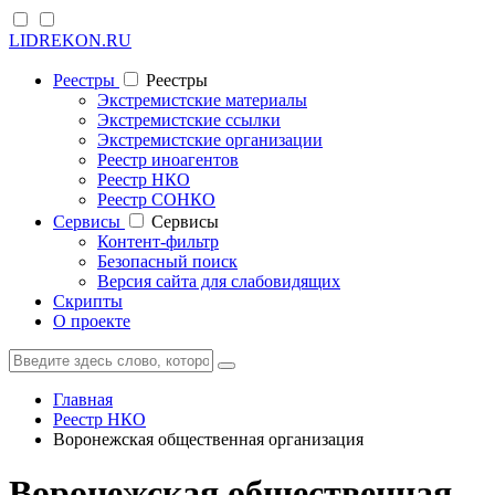
LIDREKON.RU
Реестры
Реестры
Экстремистские материалы
Экстремистские ссылки
Экстремистские организации
Реестр иноагентов
Реестр НКО
Реестр СОНКО
Cервисы
Cервисы
Контент-фильтр
Безопасный поиск
Версия сайта для слабовидящих
Скрипты
О проекте
Главная
Реестр НКО
Воронежская общественная организация
Воронежская общественная