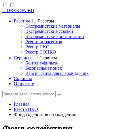
LIDREKON.RU
Реестры
Реестры
Экстремистские материалы
Экстремистские ссылки
Экстремистские организации
Реестр иноагентов
Реестр НКО
Реестр СОНКО
Cервисы
Cервисы
Контент-фильтр
Безопасный поиск
Версия сайта для слабовидящих
Скрипты
О проекте
Главная
Реестр НКО
Фонд содействия возрождению
Фонд содействия