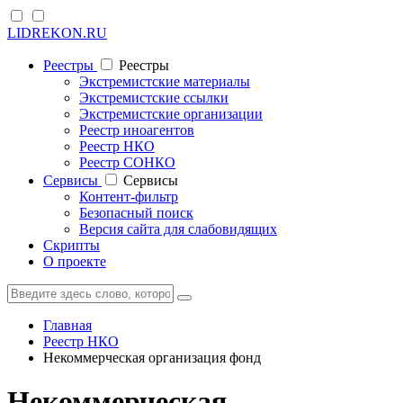
LIDREKON.RU
Реестры
Реестры
Экстремистские материалы
Экстремистские ссылки
Экстремистские организации
Реестр иноагентов
Реестр НКО
Реестр СОНКО
Cервисы
Cервисы
Контент-фильтр
Безопасный поиск
Версия сайта для слабовидящих
Скрипты
О проекте
Главная
Реестр НКО
Некоммерческая организация фонд
Некоммерческая