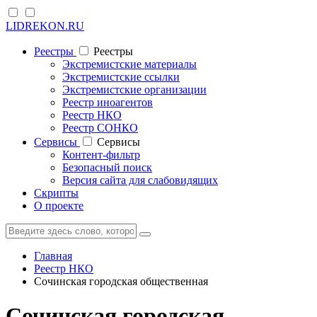
LIDREKON.RU
Реестры
Реестры
Экстремистские материалы
Экстремистские ссылки
Экстремистские организации
Реестр иноагентов
Реестр НКО
Реестр СОНКО
Cервисы
Cервисы
Контент-фильтр
Безопасный поиск
Версия сайта для слабовидящих
Скрипты
О проекте
Главная
Реестр НКО
Сочинская городская общественная
Сочинская городская