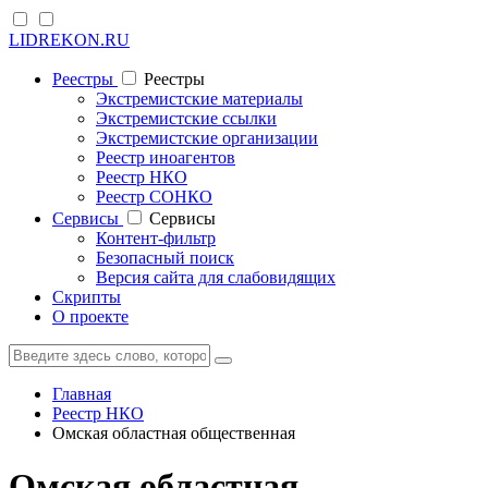
LIDREKON.RU
Реестры
Реестры
Экстремистские материалы
Экстремистские ссылки
Экстремистские организации
Реестр иноагентов
Реестр НКО
Реестр СОНКО
Cервисы
Cервисы
Контент-фильтр
Безопасный поиск
Версия сайта для слабовидящих
Скрипты
О проекте
Главная
Реестр НКО
Омская областная общественная
Омская областная