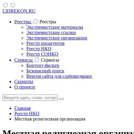
LIDREKON.RU
Реестры
Реестры
Экстремистские материалы
Экстремистские ссылки
Экстремистские организации
Реестр иноагентов
Реестр НКО
Реестр СОНКО
Cервисы
Cервисы
Контент-фильтр
Безопасный поиск
Версия сайта для слабовидящих
Скрипты
О проекте
Главная
Реестр НКО
Местная религиозная организация
Местная религиозная органи