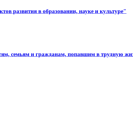
тов развития в образовании, науке и культуре"
тям, семьям и гражданам, попавшим в трудную ж