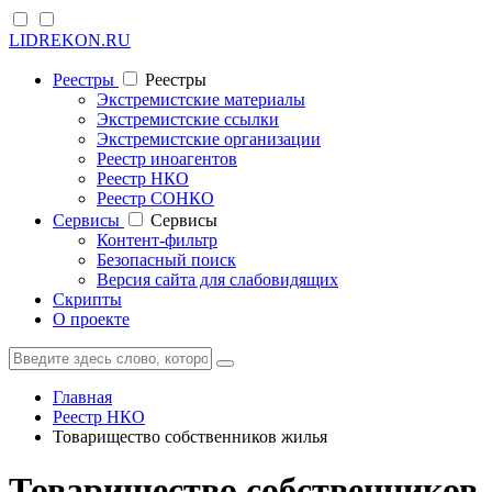
LIDREKON.RU
Реестры
Реестры
Экстремистские материалы
Экстремистские ссылки
Экстремистские организации
Реестр иноагентов
Реестр НКО
Реестр СОНКО
Cервисы
Cервисы
Контент-фильтр
Безопасный поиск
Версия сайта для слабовидящих
Скрипты
О проекте
Главная
Реестр НКО
Товарищество собственников жилья
Товарищество собственников