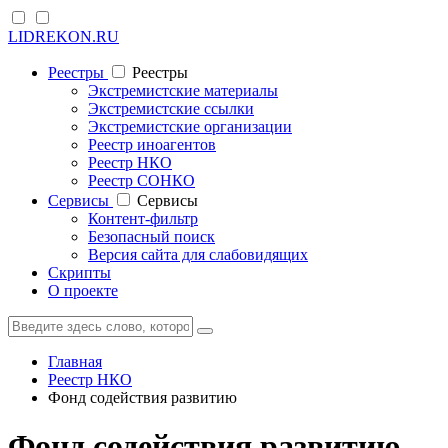
LIDREKON.RU
Реестры
Реестры
Экстремистские материалы
Экстремистские ссылки
Экстремистские организации
Реестр иноагентов
Реестр НКО
Реестр СОНКО
Cервисы
Cервисы
Контент-фильтр
Безопасный поиск
Версия сайта для слабовидящих
Скрипты
О проекте
Главная
Реестр НКО
Фонд содействия развитию
Фонд содействия развитию