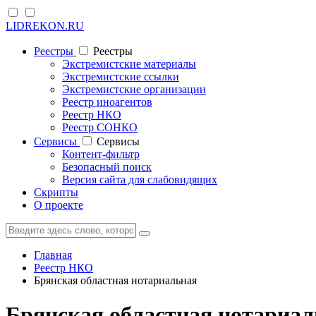
LIDREKON.RU
Реестры
Реестры
Экстремистские материалы
Экстремистские ссылки
Экстремистские организации
Реестр иноагентов
Реестр НКО
Реестр СОНКО
Cервисы
Cервисы
Контент-фильтр
Безопасный поиск
Версия сайта для слабовидящих
Скрипты
О проекте
Главная
Реестр НКО
Брянская областная нотариальная
Брянская областная нотариал