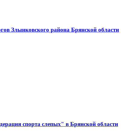
огов Злынковского района Брянской области
дерация спорта слепых" в Брянской области