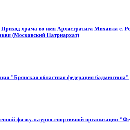
 Приход храма во имя Архистратига Михаила с. Р
ркви (Московский Патриархат)
ация "Брянская областная федерация бадминтона"
енной физкультурно-спортивной организации "Фе