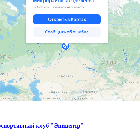
рспортивный клуб "Эпицентр"