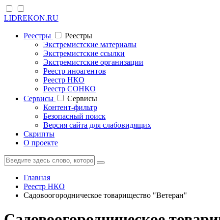
LIDREKON.RU
Реестры
Реестры
Экстремистские материалы
Экстремистские ссылки
Экстремистские организации
Реестр иноагентов
Реестр НКО
Реестр СОНКО
Cервисы
Cервисы
Контент-фильтр
Безопасный поиск
Версия сайта для слабовидящих
Скрипты
О проекте
Главная
Реестр НКО
Садовоогородническое товарищество "Ветеран"
Садовоогородническое товари