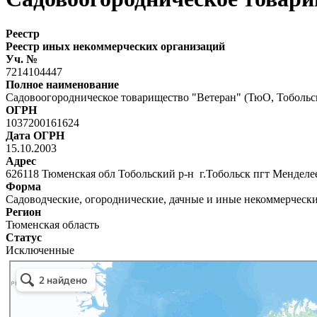
Реестр
Реестр иных некоммерческих организаций
Уч. №
7214104447
Полное наименование
Садовоогородническое товарищество "Ветеран" (ТюО, Тобольс
ОГРН
1037200161624
Дата ОГРН
15.10.2003
Адрес
626118 Тюменская обл Тобольский р-н г.Тобольск пгт Мендел
Форма
Садоводческие, огороднические, дачные и иные некоммерческ
Регион
Тюменская область
Статус
Исключенные