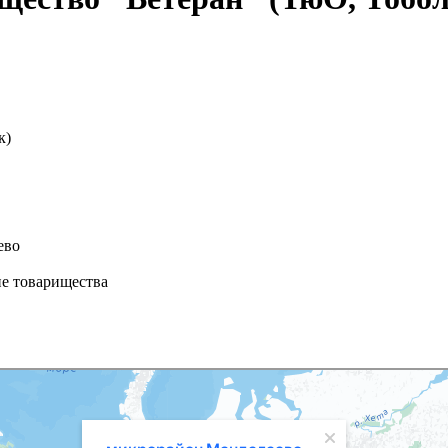
к)
еево
ие товарищества