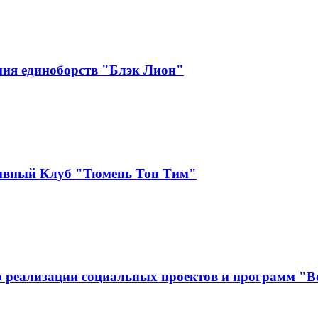
ия единоборств "Блэк Лион"
тивный Клуб "Тюмень Топ Тим"
 реализации социальных проектов и программ "В