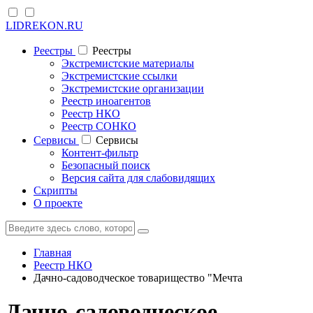
LIDREKON.RU
Реестры
Реестры
Экстремистские материалы
Экстремистские ссылки
Экстремистские организации
Реестр иноагентов
Реестр НКО
Реестр СОНКО
Cервисы
Cервисы
Контент-фильтр
Безопасный поиск
Версия сайта для слабовидящих
Скрипты
О проекте
Главная
Реестр НКО
Дачно-садоводческое товарищество "Мечта
Дачно-садоводческое