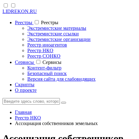
LIDREKON.RU
Реестры
Реестры
Экстремистские материалы
Экстремистские ссылки
Экстремистские организации
Реестр иноагентов
Реестр НКО
Реестр СОНКО
Cервисы
Cервисы
Контент-фильтр
Безопасный поиск
Версия сайта для слабовидящих
Скрипты
О проекте
Главная
Реестр НКО
Ассоциация собственников земельных
Ассоциация собственников