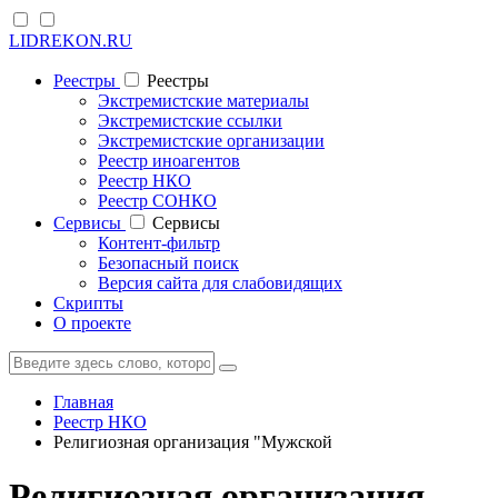
LIDREKON.RU
Реестры
Реестры
Экстремистские материалы
Экстремистские ссылки
Экстремистские организации
Реестр иноагентов
Реестр НКО
Реестр СОНКО
Cервисы
Cервисы
Контент-фильтр
Безопасный поиск
Версия сайта для слабовидящих
Скрипты
О проекте
Главная
Реестр НКО
Религиозная организация "Мужской
Религиозная организация