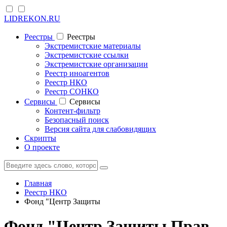
LIDREKON.RU
Реестры
Реестры
Экстремистские материалы
Экстремистские ссылки
Экстремистские организации
Реестр иноагентов
Реестр НКО
Реестр СОНКО
Cервисы
Cервисы
Контент-фильтр
Безопасный поиск
Версия сайта для слабовидящих
Скрипты
О проекте
Главная
Реестр НКО
Фонд "Центр Защиты
Фонд "Центр Защиты Прав