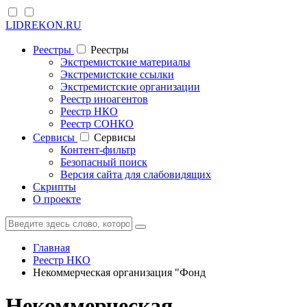
LIDREKON.RU
Реестры
Реестры
Экстремистские материалы
Экстремистские ссылки
Экстремистские организации
Реестр иноагентов
Реестр НКО
Реестр СОНКО
Cервисы
Cервисы
Контент-фильтр
Безопасный поиск
Версия сайта для слабовидящих
Скрипты
О проекте
Главная
Реестр НКО
Некоммерческая организация "Фонд
Некоммерческая