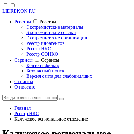
LIDREKON.RU
Реестры
Реестры
Экстремистские материалы
Экстремистские ссылки
Экстремистские организации
Реестр иноагентов
Реестр НКО
Реестр СОНКО
Cервисы
Cервисы
Контент-фильтр
Безопасный поиск
Версия сайта для слабовидящих
Скрипты
О проекте
Главная
Реестр НКО
Калужское региональное отделение
Калужское региональное