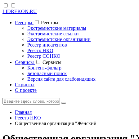
LIDREKON.RU
Реестры
Реестры
Экстремистские материалы
Экстремистские ссылки
Экстремистские организации
Реестр иноагентов
Реестр НКО
Реестр СОНКО
Cервисы
Cервисы
Контент-фильтр
Безопасный поиск
Версия сайта для слабовидящих
Скрипты
О проекте
Главная
Реестр НКО
Общественная организация "Женский
Общественная организация "Ж