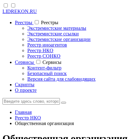
LIDREKON.RU
Реестры
Реестры
Экстремистские материалы
Экстремистские ссылки
Экстремистские организации
Реестр иноагентов
Реестр НКО
Реестр СОНКО
Cервисы
Cервисы
Контент-фильтр
Безопасный поиск
Версия сайта для слабовидящих
Скрипты
О проекте
Главная
Реестр НКО
Общественная организация
Общественная организация -