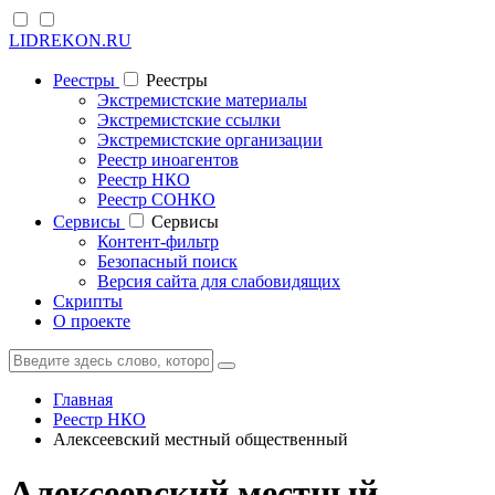
LIDREKON.RU
Реестры
Реестры
Экстремистские материалы
Экстремистские ссылки
Экстремистские организации
Реестр иноагентов
Реестр НКО
Реестр СОНКО
Cервисы
Cервисы
Контент-фильтр
Безопасный поиск
Версия сайта для слабовидящих
Скрипты
О проекте
Главная
Реестр НКО
Алексеевский местный общественный
Алексеевский местный